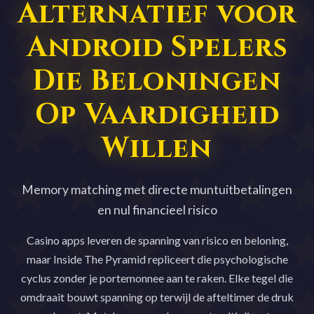
Alternatief voor
Android Spelers
Die Beloningen
Op Vaardigheid
Willen
Memory matching met directe muntuitbetalingen
en nul financieel risico
Casino apps leveren de spanning van risico en beloning,
maar Inside The Pyramid repliceert die psychologische
cyclus zonder je portemonnee aan te raken. Elke tegel die
omdraait bouwt spanning op terwijl de afteltimer de druk