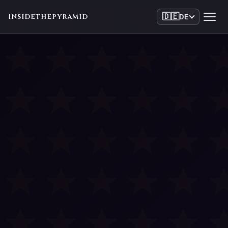
Insidethepyramid
🇩🇪
DE