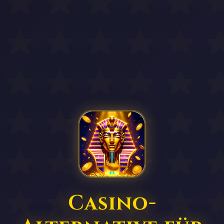
Casino-