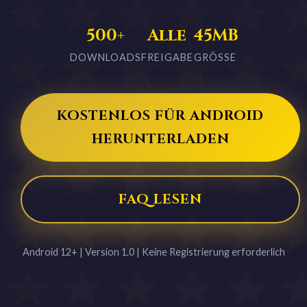
500+
Alle
45MB
DOWNLOADS
FREIGABE
GRÖSSE
KOSTENLOS FÜR ANDROID
HERUNTERLADEN
FAQ LESEN
Android 12+ | Version 1.0 | Keine Registrierung erforderlich