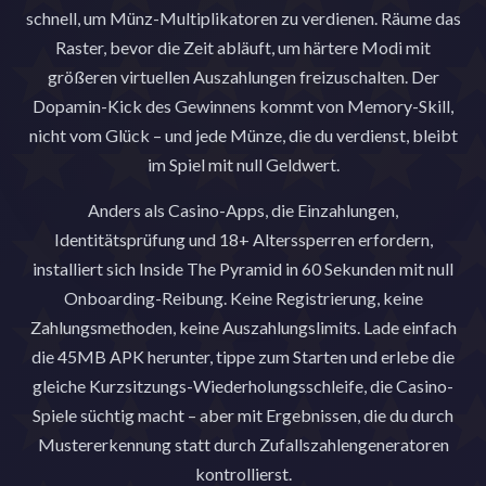
schnell, um Münz-Multiplikatoren zu verdienen. Räume das
Raster, bevor die Zeit abläuft, um härtere Modi mit
größeren virtuellen Auszahlungen freizuschalten. Der
Dopamin-Kick des Gewinnens kommt von Memory-Skill,
nicht vom Glück – und jede Münze, die du verdienst, bleibt
im Spiel mit null Geldwert.
Anders als Casino-Apps, die Einzahlungen,
Identitätsprüfung und 18+ Alterssperren erfordern,
installiert sich Inside The Pyramid in 60 Sekunden mit null
Onboarding-Reibung. Keine Registrierung, keine
Zahlungsmethoden, keine Auszahlungslimits. Lade einfach
die 45MB APK herunter, tippe zum Starten und erlebe die
gleiche Kurzsitzungs-Wiederholungsschleife, die Casino-
Spiele süchtig macht – aber mit Ergebnissen, die du durch
Mustererkennung statt durch Zufallszahlengeneratoren
kontrollierst.