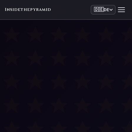
Insidethepyramid
🇩🇪
DE