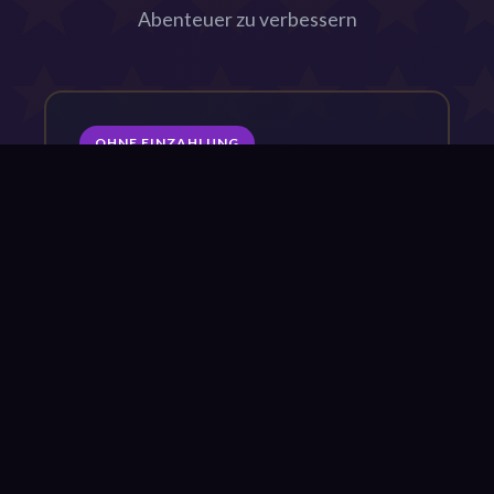
Abenteuer zu verbessern
OHNE EINZAHLUNG
20 Freispiele
PHARAOH20
CODE KOPIEREN
Umsatzbedingung: x30
Gültig für ägyptische Themen-Slots
Läuft in 7 Tagen ab